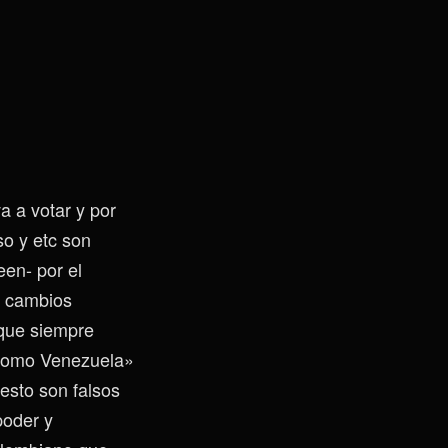
a a votar y por
so y etc son
en- por el
a cambios
uque siempre
e como Venezuela»
esto son falsos
poder y