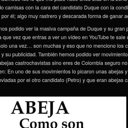
o camisas con la cara del candidato Duque con la cond
r por él; algo muy rastrero y descarada forma de ganar a
mos podido ver la masiva campaña de Duque y su gran p
a que vez que entras a ver un vídeo en YouTube te sale 
 solo una vez… son muchas y eso que no menciono los 
r y su publicidad. También hemos podido ver movimiento
 abejas castrochavistas sino eres de Colombia seguro no
en: En uno de sus movimientos lo picaron unas abejas 
nviadas por el otro candidato (Petro) y que eran abejas 