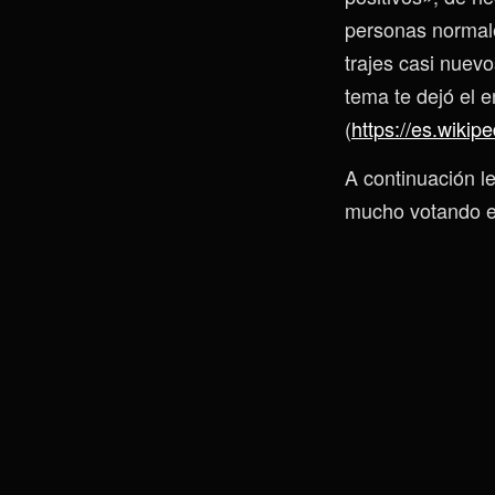
personas normale
trajes casi nuev
tema te dejó el 
(
https://es.wiki
A continuación l
mucho votando en