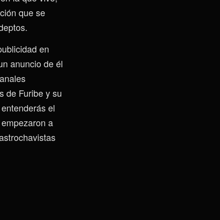
ición que se
deptos.
ublicidad en
un anuncio de él
canales
s de Furibe y su
 entenderás el
y empezaron a
castrochavistas