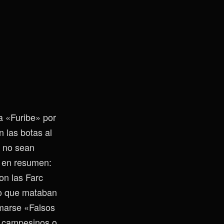
a «Furibe» por
 las botas al
y no sean
, en resumen:
on las Farc
plo que mataban
amarse «Falsos
n campesinos o