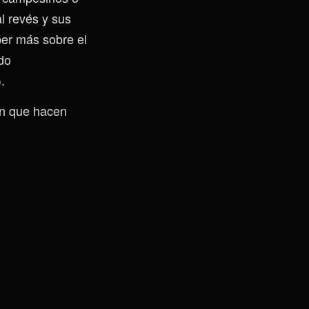
l revés y sus
ber más sobre el
do
).
an que hacen