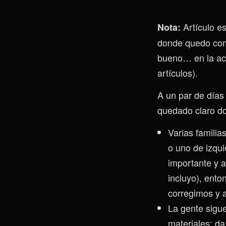
Artículo e
Nota:
donde quedo com
bueno… en la act
artículos).
A un par de días
quedado claro d
Varias familia
o uno de izqu
importante y 
incluyo), ent
corregimos y a
La gente sigue
materiales; d