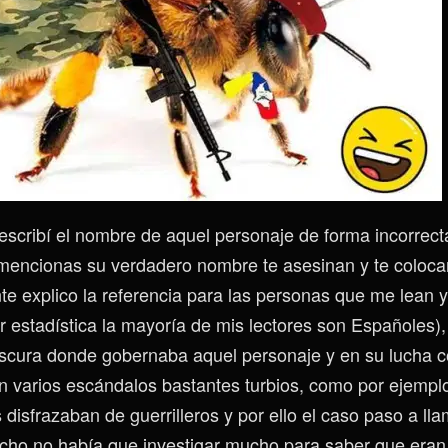
 escribí el nombre de aquel personaje de forma incorrect
 mencionas su verdadero nombre te asesinan y te colocan
e explico la referencia para las personas que me lean 
 estadística la mayoría de mis lectores son Españoles)
cura donde gobernaba aquel personaje y en su lucha c
eron varios escándalos bastantes turbios, como por ejem
disfrazaban de guerrilleros y por ello el caso paso a ll
echo no había que investigar mucho para saber que era