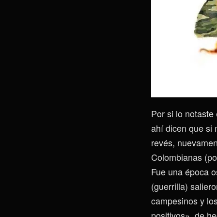
Por si lo notaste
ahí dicen que si
revés, nuevament
Colombianas (por
Fue una época os
(guerrilla) sali
campesinos y los 
positivos», de h