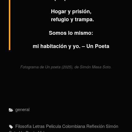
Hogar y prisión,
refugio y trampa.
Somos lo mismo:
mi habitación y yo. – Un Poeta
Fotograma de
Un poeta
(2025), de Simón Mesa Soto.
Categorías
General
Etiquetas,
Filosofia
Letras
Pelicula Colombiana
Reflexión
Simón