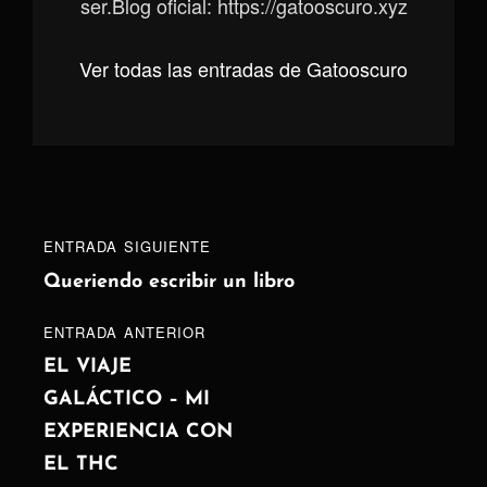
ser.Blog oficial: https://gatooscuro.xyz
Ver todas las entradas de Gatooscuro
Navegación
Entrada
ENTRADA SIGUIENTE
de
siguiente
Queriendo escribir un libro
entradas
ENTRADA
ENTRADA ANTERIOR
ANTERIOR
EL VIAJE
GALÁCTICO – MI
EXPERIENCIA CON
EL THC