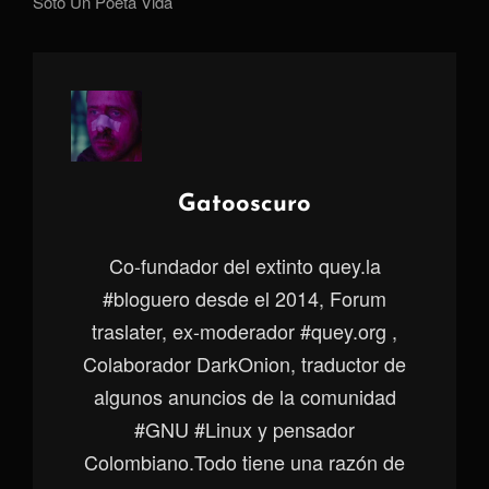
Soto
Un Poeta
Vida
Autor:
Gatooscuro
Co-fundador del extinto quey.la
#bloguero desde el 2014, Forum
traslater, ex-moderador #quey.org ,
Colaborador DarkOnion, traductor de
algunos anuncios de la comunidad
#GNU #Linux y pensador
Colombiano.Todo tiene una razón de