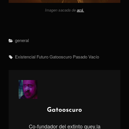
Imagen sacada de
acá.
Categorías
General
Etiquetas,
Existencial
Futuro
Gatooscuro
Pasado
Vacío
Autor:
Gatooscuro
Co-fundador del extinto quey.la