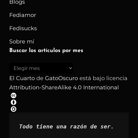
Blogs
Fediamor
Fedisucks
Sobre mí
Buscar los artículos por mes
Buscar
los
El Cuarto
de
GatoOscuro
está bajo licencia
artículos
Attribution-ShareAlike 4.0 International
por
mes
Todo tiene una razón de ser.