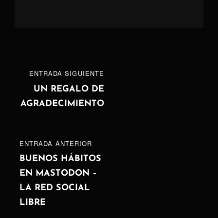
Navegación
ENTRADA
ENTRADA SIGUIENTE
de
SIGUIENTE
UN REGALO DE
AGRADECIMIENTO
entradas
ENTRADA
ENTRADA ANTERIOR
ANTERIOR
BUENOS HÁBITOS
EN MASTODON –
LA RED SOCIAL
LIBRE