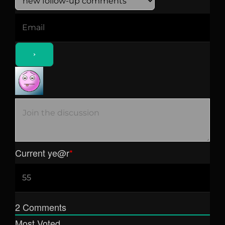
Current ye
@r
*
2
Comments
Most Voted