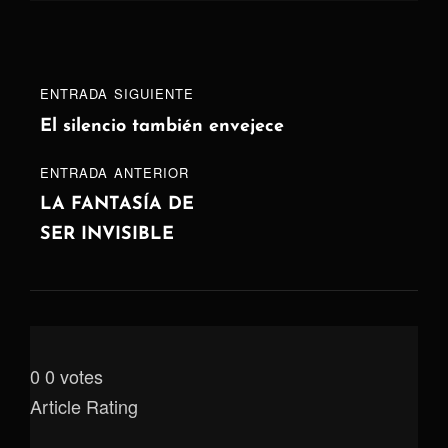
Navegación
Entrada
ENTRADA SIGUIENTE
de
siguiente
El silencio también envejece
entradas
ENTRADA
ENTRADA ANTERIOR
ANTERIOR
LA FANTASÍA DE
SER INVISIBLE
0
0
votes
Article Rating