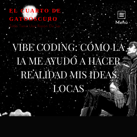
EL CUARTO DE
GATOOSCURO
Menú
Todo Tiene Una Razón De Ser
VIBE CODING: CÓMO LA
IA ME AYUDÓ A HACER
REALIDAD MIS IDEAS
LOCAS