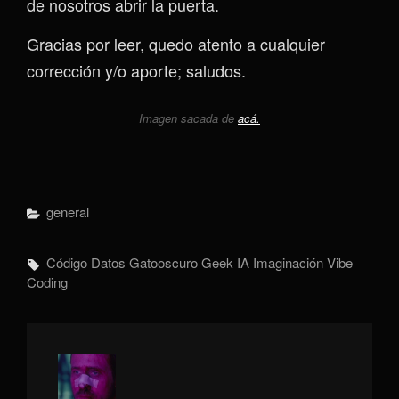
de nosotros abrir la puerta.
Gracias por leer, quedo atento a cualquier
corrección y/o aporte; saludos.
Imagen sacada de
acá.
Categorías
General
Etiquetas,
Código
Datos
Gatooscuro
Geek
IA
Imaginación
Vibe
Coding