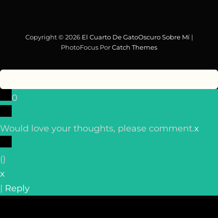
Copyright © 2026
El Cuarto De GatoOscuro
Sobre Mí
|
PhotoFocus Por
Catch Themes
0
Would love your thoughts, please comment.
x
(
)
x
|
Reply