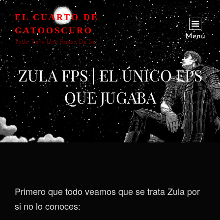
EL CUARTO DE
GATOOSCURO
Menú
Todo Tiene Una Razón De Ser
ZULA FPS | EL ÚNICO FPS
QUE JUGABA
Primero que todo veamos que se trata Zula por
si no lo conoces: