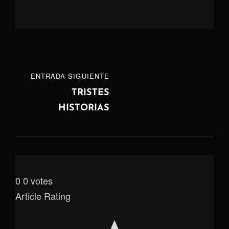
Navegación
ENTRADA
ENTRADA SIGUIENTE
de
SIGUIENTE
TRISTES
HISTORIAS
entradas
0
0
votes
Article Rating