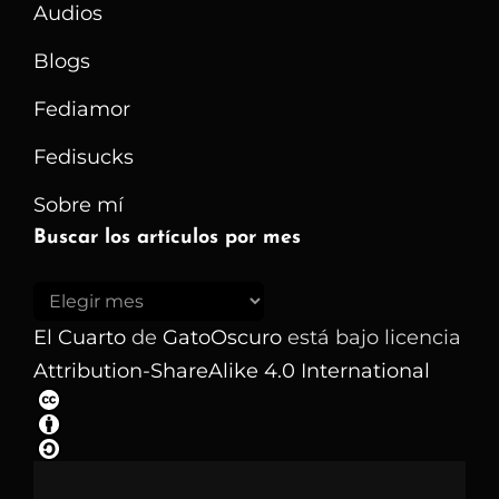
Audios
Blogs
Fediamor
Fedisucks
Sobre mí
Buscar los artículos por mes
Buscar
los
El Cuarto
de
GatoOscuro
está bajo licencia
artículos
Attribution-ShareAlike 4.0 International
por
mes