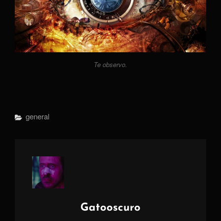
Te observo.
Categorías
General
Autor:
Gatooscuro