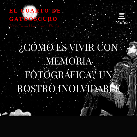
EL CUARTO DE
GATOOSCURO
Menú
Todo Tiene Una Razón De Ser
¿CÓMO ES VIVIR CON
MEMORIA
FOTOGRÁFICA? UN
ROSTRO INOLVIDABLE