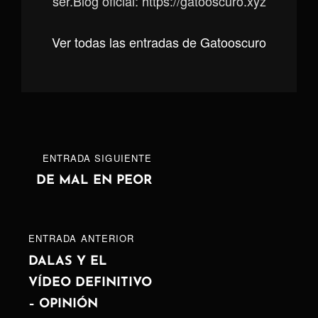
ser.Blog oficial: https://gatooscuro.xyz
Ver todas las entradas de Gatooscuro
Navegación
ENTRADA
ENTRADA SIGUIENTE
de
SIGUIENTE
DE MAL EN PEOR
entradas
ENTRADA
ENTRADA ANTERIOR
ANTERIOR
DALAS Y EL
VÍDEO DEFINITIVO
– OPINIÓN