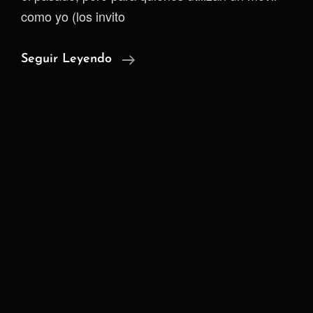
como yo (los invito
Mi
Seguir Leyendo
Experiencia
Con
El
Samsung
Galaxy
S25
Ultra
¿Vale
La
Pena?