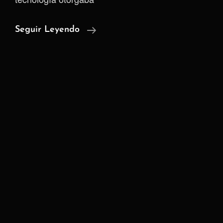
Cómo
Seguir Leyendo
Internet
Convirtió
La
Autonomía
En
Una
Carga
Individual