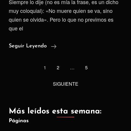
Siempre lo dije (no es mía la frase, es un dicho
muy coloquial): «No muere quien se va, sino
quien se olvida». Pero lo que no previmos es
que el
El
Seguir Leyendo
Matadero
<span
Digital:
1
2
…
5
class="meta-
¿Por
Qué
nav
SIGUIENTE
Tu
screen-
Identidad
reader-
Ya
text">Página
Más leídos esta semana:
No
</span>
Páginas
Te