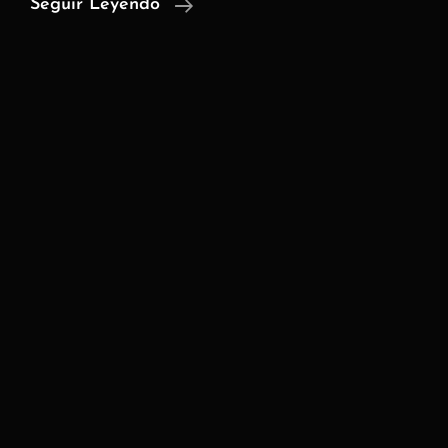
La
Seguir Leyendo
Paradoja
De
La
Tecnología
Inteligente