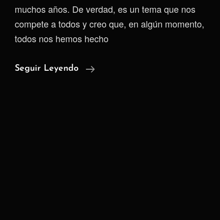
muchos años. De verdad, es un tema que nos
compete a todos y creo que, en algún momento,
todos nos hemos hecho
¿Qué
Seguir Leyendo
Ocurre
En
Colombia
Con
Las
Llamadas
De
Spam?
Cultura,
Filtraciones