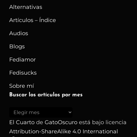
Pertenece?
Alternativas
Artículos – Índice
Audios
Blogs
Fediamor
Fedisucks
Sobre mí
Buscar los artículos por mes
Buscar
los
El Cuarto
de
GatoOscuro
está bajo licencia
artículos
Attribution-ShareAlike 4.0 International