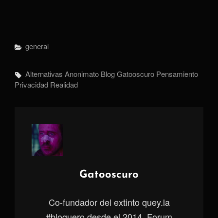
Categorías
General
Etiquetas,
Alternativas
Anonimato
Blog
Gatooscuro
Pensamiento
Privacidad
Realidad
Autor:
Gatooscuro
Co-fundador del extinto quey.la
#bloguero desde el 2014, Forum