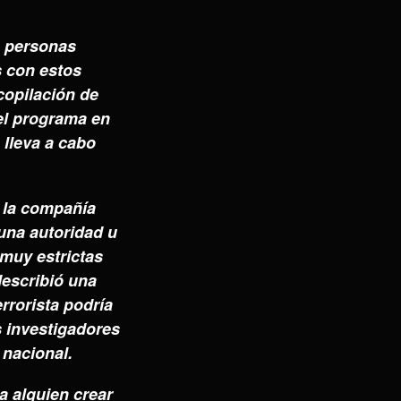
s personas
 con estos
copilación de
el programa en
 lleva a cabo
e la compañía
una autoridad u
 muy estrictas
escribió una
rrorista podría
 investigadores
 nacional.
 alguien crear