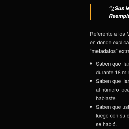
“¿Sus l
Reemplác
Referente a los 
en donde explica
“metadatos” extr
Saben que llam
durante 18 mi
Saben que lla
al número loc
hablaste.
Saben que ust
luego con su 
se habló.