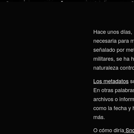
Hace unos días, 
necesaria para mi
señalado por met
militares, se ha 
naturaleza contro
Los metadatos
so
En otras palabra
archivos o infor
como la fecha y h
más.
O cómo diría
Sno