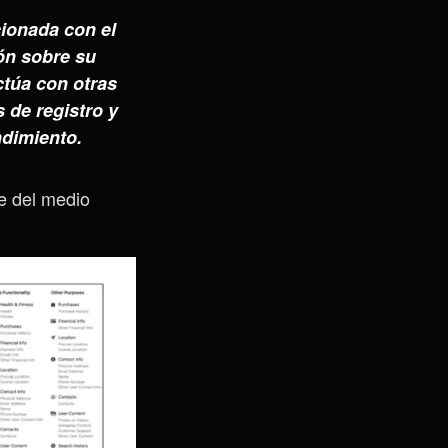
cionada con el
ión sobre su
ctúa con otras
s de registro y
ndimiento.
e del medio