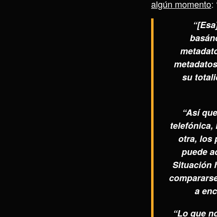
algún momento
:
“[Esa
basánd
metadato
metadatos
su total
“Así que
telefónica,
otra, los
puede ac
Situación 
compararse 
a enc
“Lo que no