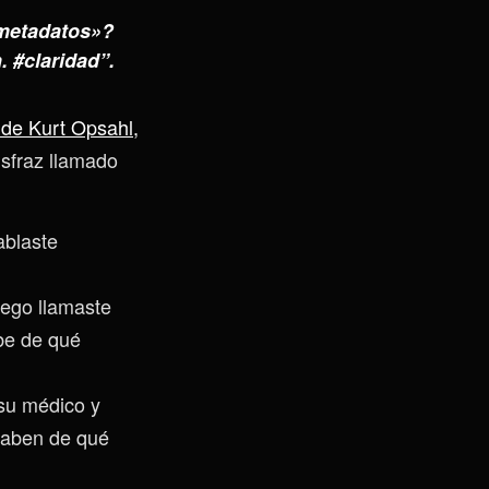
«metadatos»?
. #claridad”.
 de Kurt Opsahl,
sfraz llamado
ablaste
uego llamaste
be de qué
su médico y
saben de qué