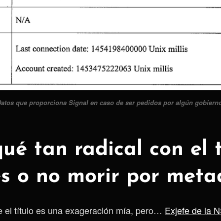
atos que proporciona Signal en caso de ser pedidos por algún gobiern
ué tan radical con el t
s o no morir por meta
 el título es una exageración mía, pero…
Exjefe de la 