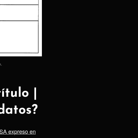
o.
ítulo |
datos?
NSA expreso en