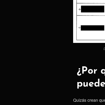
D
¿Por q
puede
Quizás crean que