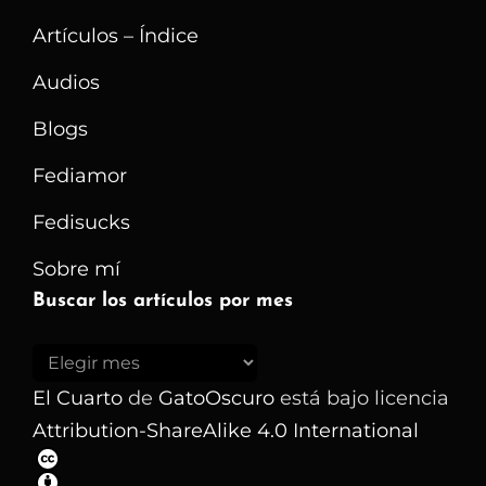
Artículos – Índice
Audios
Blogs
Fediamor
Fedisucks
Sobre mí
Buscar los artículos por mes
Buscar
los
El Cuarto
de
GatoOscuro
está bajo licencia
artículos
Attribution-ShareAlike 4.0 International
por