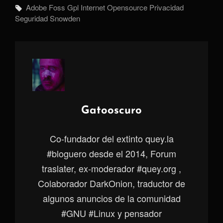
Etiquetas,
Adobe
Foss
Gpl
Internet
Opensource
Privacidad
Seguridad
Snowden
Autor:
Gatooscuro
Co-fundador del extinto quey.la
#bloguero desde el 2014, Forum
traslater, ex-moderador #quey.org ,
Colaborador DarkOnion, traductor de
algunos anuncios de la comunidad
#GNU #Linux y pensador