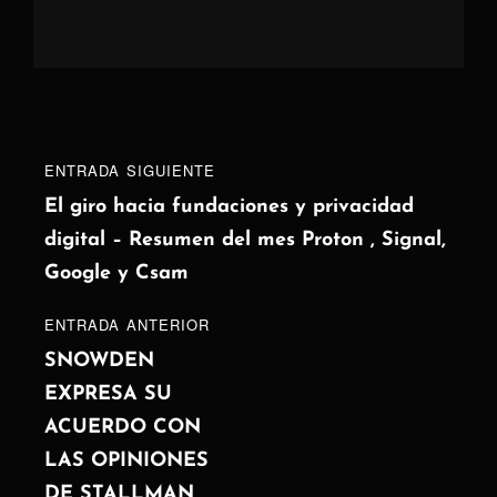
Navegación
Entrada
ENTRADA SIGUIENTE
de
siguiente
El giro hacia fundaciones y privacidad
digital – Resumen del mes Proton , Signal,
entradas
Google y Csam
ENTRADA
ENTRADA ANTERIOR
ANTERIOR
SNOWDEN
EXPRESA SU
ACUERDO CON
LAS OPINIONES
DE STALLMAN