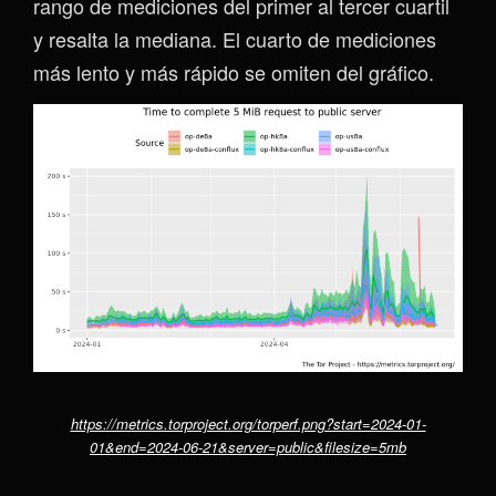
rango de mediciones del primer al tercer cuartil
y resalta la mediana. El cuarto de mediciones
más lento y más rápido se omiten del gráfico.
https://metrics.torproject.org/torperf.png?start=2024-01-
01&end=2024-06-21&server=public&filesize=5mb