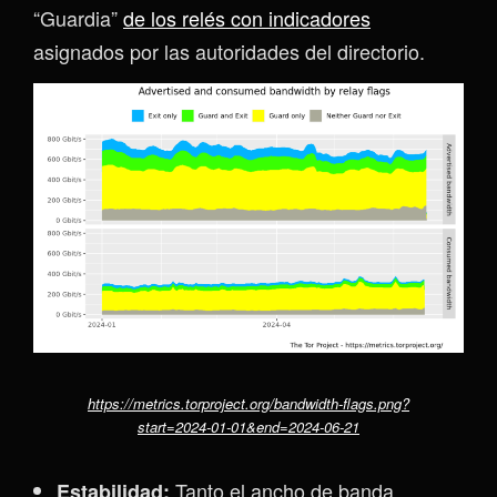
“Guardia”
de los relés con indicadores
asignados por las autoridades del directorio.
https://metrics.torproject.org/bandwidth-flags.png?
start=2024-01-01&end=2024-06-21
Tanto el ancho de banda
Estabilidad: