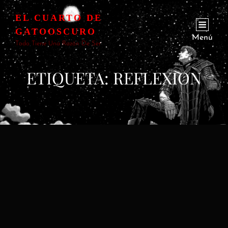
EL CUARTO DE
GATOOSCURO
Menú
Todo Tiene Una Razón De Ser
ETIQUETA:
REFLEXION