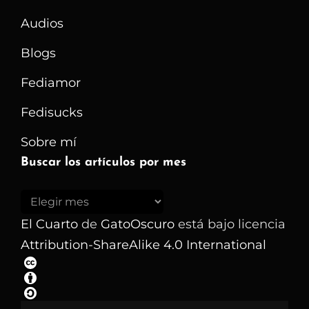
Audios
Blogs
Fediamor
Fedisucks
Sobre mí
Buscar los artículos por mes
Buscar
los
El Cuarto
de
GatoOscuro
está bajo licencia
artículos
Attribution-ShareAlike 4.0 International
por
mes