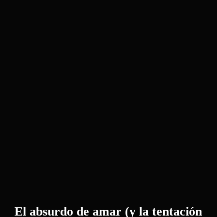
Extrema:
De
CyberBunker
A
CREO
El absurdo de amar (y la tentación