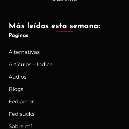
De
text">Página
Optimizarlo)
</span>
Más leídos esta semana:
Páginas
Alternativas
Artículos – Índice
Audios
Blogs
Fediamor
Fedisucks
Sobre mí