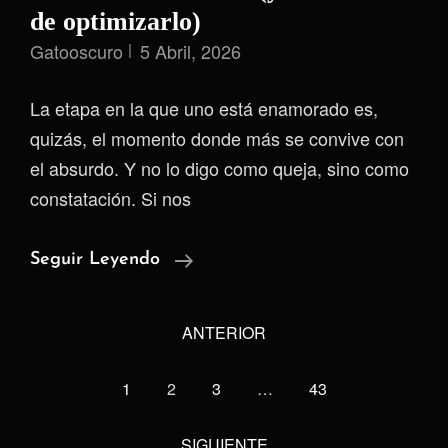
de optimizarlo)
Gatooscuro
5 Abril, 2026
La etapa en la que uno está enamorado es,
quizás, el momento donde más se convive con
el absurdo. Y no lo digo como queja, sino como
constatación. Si nos
El
Seguir Leyendo
Absurdo
<span
De
ANTERIOR
class="meta-
Amar
(y
nav
1
2
3
…
43
La
screen-
Tentación
reader-
SIGUIENTE