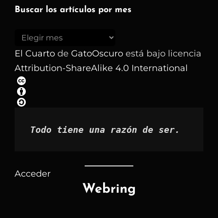
Buscar los artículos por mes
Buscar
los
El Cuarto
de
GatoOscuro
está bajo licencia
artículos
Attribution-ShareAlike 4.0 International
por
mes
Todo tiene una razón de ser.
Acceder
Webring