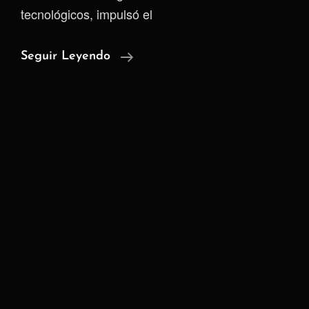
tecnológicos, impulsó el
Nostr
Seguir Leyendo
|
La
Ilusión
De
Soberanía
Digital