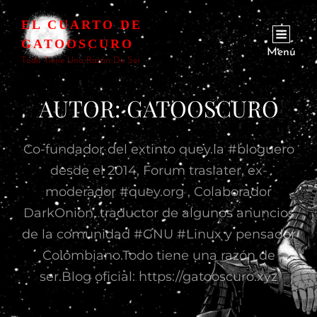
EL CUARTO DE
GATOOSCURO
Menú
Todo Tiene Una Razón De Ser
AUTOR:
GATOOSCURO
Co-fundador del extinto quey.la #bloguero
desde el 2014, Forum traslater, ex-
moderador #quey.org , Colaborador
DarkOnion, traductor de algunos anuncios
de la comunidad #GNU #Linux y pensador
Colombiano.Todo tiene una razón de
ser.Blog oficial: https://gatooscuro.xyz